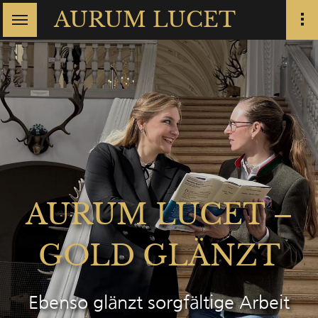
AURUM LUCET
AURUM LUCET –
GOLD GLÄNZT
Ebenso glänzt sorgfältige Arbeit