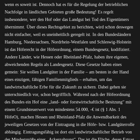
wenn es soweit ist. Dennoch hat es für die Regelung der betrieblichen
Nachfolge in ländlichen Gebieten große Bedeutung! Es regelt
insbesondere, wer den Hof oder das Landgut bei Tod des Eigentümers
übernimmt. Über dieses Rechtsgebiet zu berichten, wird schon deswegen
nicht einfacher, weil es uneinheitlich geregelt ist. In den Bundesländern
Hamburg, Niedersachsen, Nordrhein-Westfalen und Schleswig-Holstein
ist das Höferecht in der Höfeordnung, einem Bundesgesetz, kodifiziert.
Andere Länder, wie Hessen oder Rheinland-Pfalz, haben ihre eigenen,
abweichenden Regeln als Landesgesetz. Diese Gesetze haben eines
gemein: Sie wollen Landgüter in der Familie – am besten in der Hand
eines einzigen, fähigen Familienmitglieds – erhalten, um das
landwirtschaftliche Erbe für die Zukunft zu sichern. Dabei gehen sie
unterschiedlich vor, schon begrifflich. Während nach der Höfeordnung
des Bundes ein Hof eine „land- oder forstwirtschaftliche Besitzung“ mit
einem Grundsteuerwert von mindestens 54.000, -€ ist (§ 1 Abs. 1
HöfeO), machen Hessen und Rheinland-Pfalz die Anwendbarkeit des
jeweiligen Gesetzes von der Eintragung in die Höfe- bzw. Landgüterrolle
abhängig. Eintragungsfähig ist dort ein landwirtschaftlicher Betrieb von
der Mindestgröße einer „Ackernahrung“. Das ist die Fläche, deren Ertrag